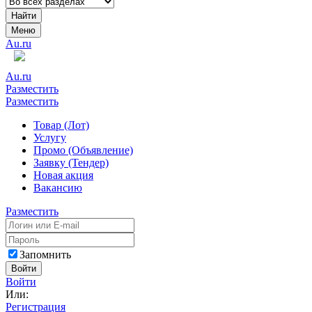
Найти
Меню
Au.ru
Au.ru
Разместить
Разместить
Товар (Лот)
Услугу
Промо (Объявление)
Заявку (Тендер)
Новая акция
Вакансию
Разместить
Запомнить
Войти
Войти
Или:
Регистрация