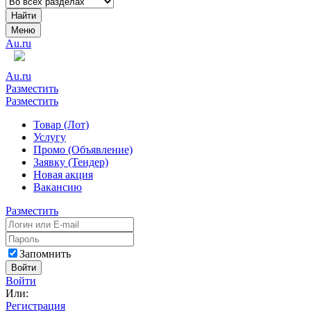
Найти
Меню
Au.ru
Au.ru
Разместить
Разместить
Товар (Лот)
Услугу
Промо (Объявление)
Заявку (Тендер)
Новая акция
Вакансию
Разместить
Запомнить
Войти
Войти
Или:
Регистрация