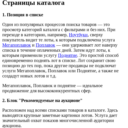
Страницы каталога
1. Позиция в списке
Один из популярных процессов поиска товаров — это
просмотр категорий каталога с фильтрами и без них. При
переходе в категорию, например,
Ноутбуки
, сверху
покупатель видит те лоты, к которым подключена услуга
Мегапоплавок
и
Поплавок
— они удерживает лот наверху
списка в течение оплаченных дней. Затем идут лоты, к
которым применили услугу
Поднятие
. Это простой способ
единовременно поднять лот в списке. Лот сохранит свою
позицию до тех пор, пока другие продавцы не подключат
услуги Мегапоплавок, Поплавок или Поднятие, а также не
создадут новых лотов и т.д.
Мегапоплавок, Поплавок и поднятие — идеальное
продвижение для высококонкурентных сфер.
2.
Блок "Рекомендуемые на аукционе"
Расположен над всеми списками товаров в каталоге. Здесь
выводятся крупные заметные картинки лотов. Услуга дает
значительный охват показов многочисленной аудитории
аукциона.