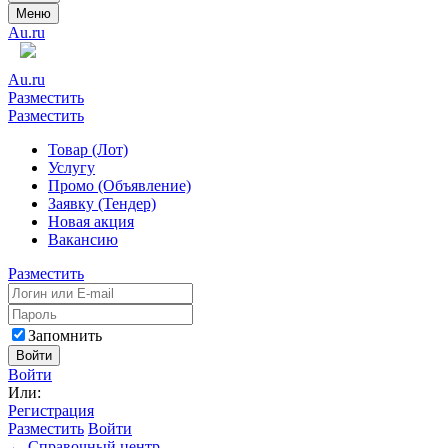
Меню
Au.ru
Au.ru
Разместить
Разместить
Товар (Лот)
Услугу
Промо (Объявление)
Заявку (Тендер)
Новая акция
Вакансию
Разместить
Запомнить
Войти
Войти
Или:
Регистрация
Разместить
Войти
← Справочный центр