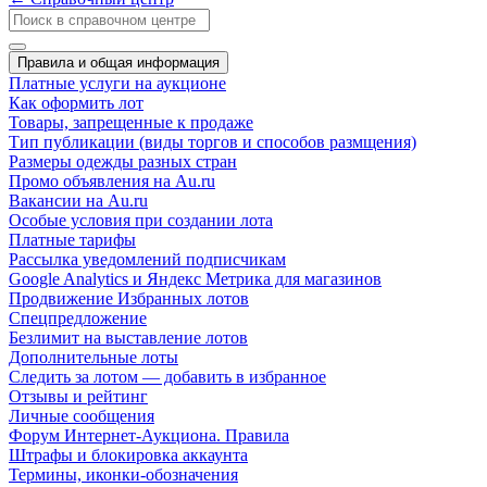
Правила и общая информация
Платные услуги на аукционе
Как оформить лот
Товары, запрещенные к продаже
Тип публикации (виды торгов и способов размщения)
Размеры одежды разных стран
Промо объявления на Au.ru
Вакансии на Au.ru
Особые условия при создании лота
Платные тарифы
Рассылка уведомлений подписчикам
Google Analytics и Яндекс Метрика для магазинов
Продвижение Избранных лотов
Спецпредложение
Безлимит на выставление лотов
Дополнительные лоты
Следить за лотом — добавить в избранное
Отзывы и рейтинг
Личные сообщения
Форум Интернет-Аукциона. Правила
Штрафы и блокировка аккаунта
Термины, иконки-обозначения