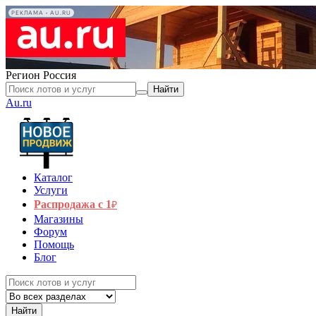
РЕКЛАМА • AU.RU
Регион
Россия
Найти
Au.ru
Каталог
Услуги
Распродажа с 1
₽
Магазины
Форум
Помощь
Блог
Найти